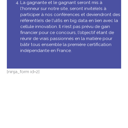
La gagnante et le gagnant seront mis à
l'honneur sur notre site, seront invité(e)s à
participer à nos conférences et deviendront des
référent(e)s de l'ul6s en big data en lien avec la
cellule innovation. Il n'est pas prévu de gain
financier pour ce concours, l'objectif étant de
réunir de vrais passionnés en la matière pour
bâtir tous ensemble la première certification
indépendante en France.
[ninja_form id=2]